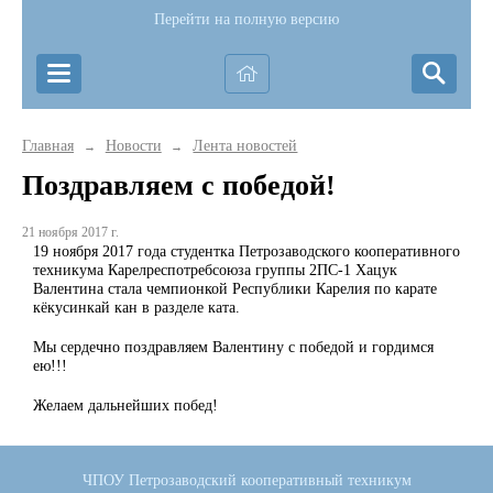
Перейти на полную версию
Главная
Новости
Лента новостей
→
→
Поздравляем с победой!
21 ноября 2017 г.
19 ноября 2017 года студентка Петрозаводского кооперативного
техникума Карелреспотребсоюза группы 2ПС-1 Хацук
Валентина стала чемпионкой Республики Карелия по карате
кёкусинкай кан в разделе ката.
Мы сердечно поздравляем Валентину с победой и гордимся
ею!!!
Желаем дальнейших побед!
ЧПОУ Петрозаводский кооперативный техникум