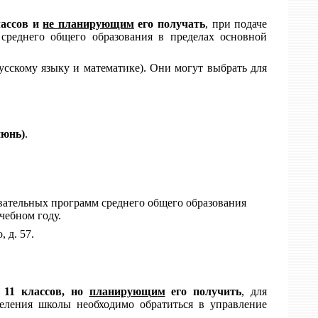
лассов и
не планирующим
его получать
, при подаче
среднего общего образования в пределах основной
усскому языку и математике). Они могут выбрать для
июнь
)
.
вательных программ среднего общего образования
чебном году.
 д. 57.
а
11 классов
, но
планирующи
м
его получить
, для
деления школы необходимо обратиться в управление