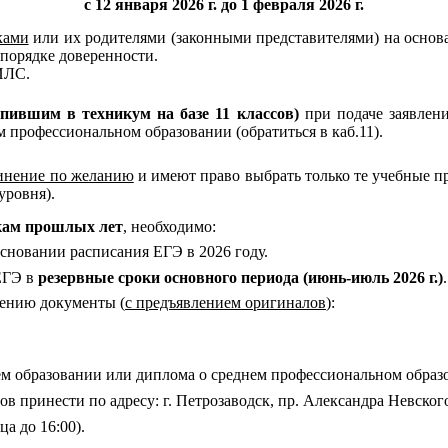
с 12 января 202
6
г.
до 1 февраля 2026 г.
ками
или их родителями (законными представителями) на осно
порядке доверенности.
ИЛС.
упивши
м
в техникум
на базе
11 класс
ов
)
при подаче заявлен
 профессиональном образовании (обратиться в каб.11).
чинение по желанию
и имеют право выбрать только те учебные п
уровня).
ам прошлых лет
, необходимо:
основании расписания ЕГЭ в 2026 году.
ЕГЭ в
резервные сроки основного периода (
июнь-июль 202
6
г.
)
.
лению документы (
с предъявлением оригиналов
):
щем образовании или диплома о среднем профессиональном образ
принести по адресу: г. Петрозаводск, пр. Александра Невского,
ца до 16:00).