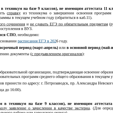
 в техникум
на базе
9 класс
ов
)
, не имеющим аттестата 11 к
вить
справку
из техникума о завершении освоения программ 
аммы в текущем учебном году (обратиться в каб.11).
ого сочинения
и
не сдавать ЕГЭ по обязательным предметам
(р
поступления в ВУЗ.
имся СПО
, необходимо:
 основании
расписания ЕГЭ в 202
6 году.
досрочный период (
март-апрель
)
или
в основной период (
май-
лению документы (
с предъявлением оригиналов
):
образовательной организации, подтверждающая освоение образо
зовательных программ среднего общего образования в текущем у
принести по адресу: г. Петрозаводск, пр. Александра Невского,
ца до 16:00).
им в техникум
на базе
9 класс
ов
)
, не имеющи
м
аттестат
колу заявление о зачислении в качестве экстерна
. (Для опре
ьного района или городского округа).