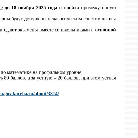
ие
до
1
8
ноября 202
5
года
и пройти промежуточную
терны будут допущены педагогическим советом школы
 и сдают экзамены вместе со школьниками
в
основной
 по математике на профильном уровне;
80 баллов, а за устную – 20 баллов, при этом устная
u.gov.karelia.ru/about/3814/