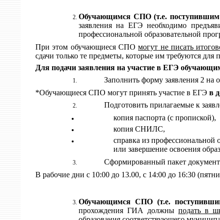
Обучающимся СПО (т.е. поступившим
заявления на ЕГЭ необходимо предъя
профессиональной образовательной прогр
При этом обучающиеся СПО
могут
не писать итогов
сдачи только те предметы, которые им требуются для 
Для подачи заявления на участие в ЕГЭ обучающ
Заполнить форму заявления 2 на
*Обучающиеся СПО могут принять участие в ЕГЭ
в 
Подготовить прилагаемые к заяв
копия паспорта (с пропиской),
копия СНИЛС,
справка из профессиональной 
или завершение освоения обра
Сформированный пакет документов 
В рабочие дни с 10:00 до 13.00, с 14:00 до 16:30 (пятни
Обучающимся СПО (т.е. поступивш
прохождения ГИА должны
подать в ш
образования соответствующего муниципал