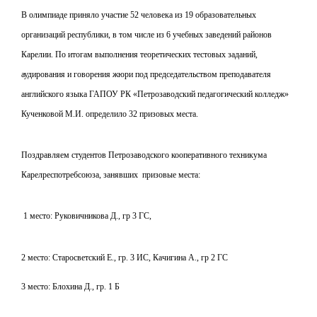
В олимпиаде приняло участие 52 человека из 19 образовательных
организаций республики, в том числе из 6 учебных заведений районов
Карелии. По итогам выполнения теоретических тестовых заданий,
аудирования и говорения жюри под председательством преподавателя
английского языка ГАПОУ РК «Петрозаводский педагогический колледж»
Кученковой М.И. определило 32 призовых места.
Поздравляем студентов Петрозаводского кооперативного техникума
Карелреспотребсоюза, занявших призовые места:
1 место: Руковичникова Д., гр 3 ГС,
2 место: Старосветский Е., гр. 3 ИС, Качигина А., гр 2 ГС
3 место: Блохина Д., гр. 1 Б