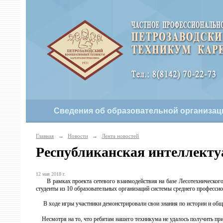
Сведения об образовательной организац
Главная
→
Новости
→
Лента новостей
Республиканская интеллекту
12 мая 2018 г.
В рамках проекта сетевого взаимодействия на базе Лесотехнического т
студенты из 10 образовательных организаций системы среднего професси
В ходе игры участники демонстрировали свои знания по истории и общес
Несмотря на то, что ребятам нашего техникума не удалось получить приз