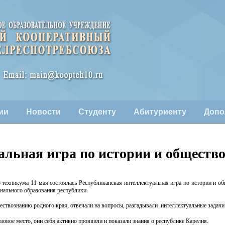
ии
Новости
Студенту
Абитуриенту
Допо
альная игра по истории и обществ
ехникума 11 мая состоялась Республиканская интеллектуальная игра по истории и об
онального образования республики.
твознанию родного края, отвечали на вопросы, разгадывали интеллектуальные задачи 
овое место, они себя активно проявили и показали знания о республике Карелия.