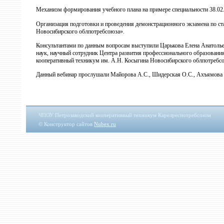
Механизм формирования учебного плана на примере специальности 38.02.
Организация подготовки и проведения демонстрационного экзамена по 
Новосибирского облпотребсоюза».
Консультантами по данным вопросам выступили Царькова Елена Анатолье
наук, научный сотрудник Центра развития профессионального образова
кооперативный техникум им. А.Н. Косыгина Новосибирского облпотребс
Данный вебинар прослушали Майорова А.С., Шидерская О.С., Ахъямова Н
ЧПОУ Петрозаводский кооперативный техникум Карелреспотребсоюза
© Конструктор сайтов
Nubex.ru