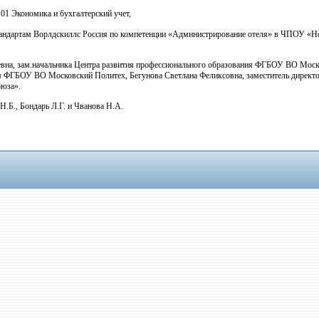
01 Экономика и бухгалтерский учет,
стандартам Ворлдскиллс Россия по компетенции «Администрирование отеля» в ЧПОУ «Н
вна, зам.начальника Центра развития профессионального образования ФГБОУ ВО Моско
ния ФГБОУ ВО Московский Политех, Бегунова Светлана Феликсовна, заместитель дирек
оюза».
.Б., Бондарь Л.Г. и Чванова Н.А.