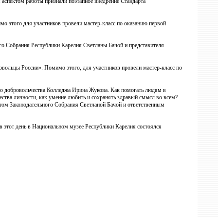
м аспектом работы признали поэтапное внедрение Стандарта
о этого для участников провели мастер-класс по оказанию первой
го Собрания Республики Карелия Светланы Бачой и представителя
вольцы России». Помимо этого, для участников провели мастер-класс по
го добровольчества Колледжа Ирина Жукова. Как помогать людям в
ества личности, как умение любить и сохранять здравый смысл во всем?
том Законодательного Собрания Светланой Бачой и ответственным
в этот день в Национальном музее Республики Карелия состоялся