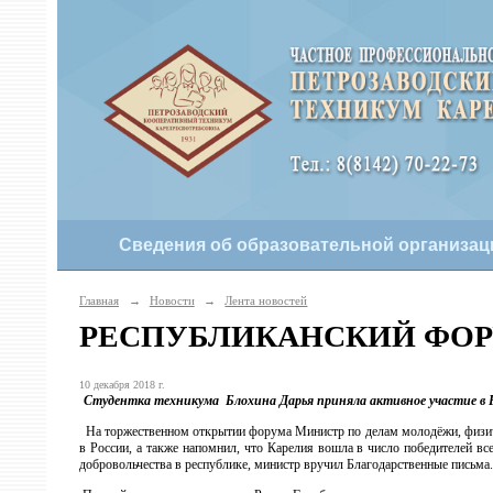
Сведения об образовательной организац
Главная
→
Новости
→
Лента новостей
РЕСПУБЛИКАНСКИЙ ФОР
10 декабря 2018 г.
Студентка техникума Блохина Дарья приняла активное участие в Ре
На торжественном открытии форума Министр по делам молодёжи, физиче
в России, а также напомнил, что Карелия вошла в число победителей вс
добровольчества в республике, министр вручил Благодарственные письма.