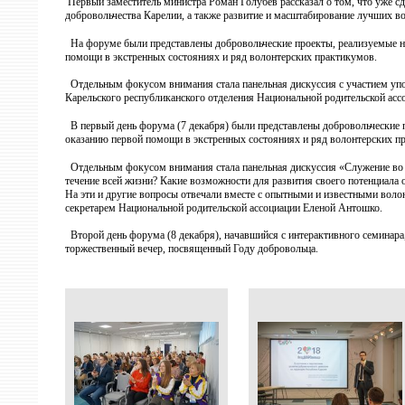
Первый заместитель министра Роман Голубев рассказал о том, что уже сд
добровольчества Карелии, а также развитие и масштабирование лучших во
На форуме были представлены добровольческие проекты, реализуемые на
помощи в экстренных состояниях и ряд волонтерских практикумов.
Отдельным фокусом внимания стала панельная дискуссия с участием упол
Карельского республиканского отделения Национальной родительской ас
В первый день форума (7 декабря) были представлены добровольческие п
оказанию первой помощи в экстренных состояниях и ряд волонтерских п
Отдельным фокусом внимания стала панельная дискуссия «Служение во б
течение всей жизни? Какие возможности для развития своего потенциала 
На эти и другие вопросы отвечали вместе с опытными и известными вол
секретарем Национальной родительской ассоциации Еленой Антошко.
Второй день форума (8 декабря), начавшийся с интерактивного семинара
торжественный вечер, посвященный Году добровольца.