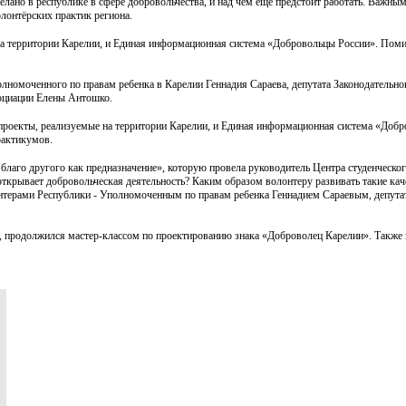
елано в республике в сфере добровольчества, и над чем еще предстоит работать. Важны
лонтёрских практик региона.
 территории Карелии, и Единая информационная система «Добровольцы России». Помим
номоченного по правам ребенка в Карелии Геннадия Сараева, депутата Законодательно
социации Елены Антошко.
роекты, реализуемые на территории Карелии, и Единая информационная система «Добро
рактикумов.
лаго другого как предназначение», которую провела руководитель Центра студенческо
открывает добровольческая деятельность? Каким образом волонтеру развивать такие кач
онтерами Республики - Уполномоченным по правам ребенка Геннадием Сараевым, депута
, продолжился мастер-классом по проектированию знака «Доброволец Карелии». Также 