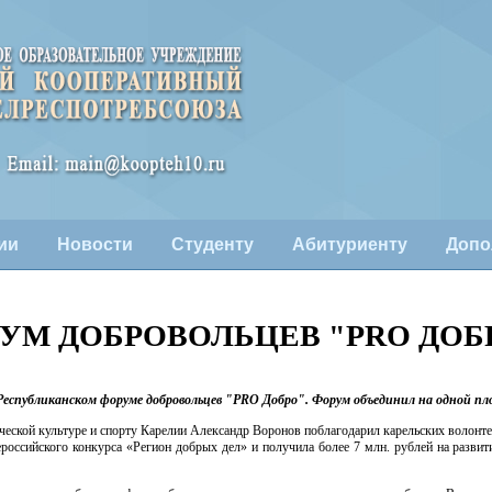
ии
Новости
Студенту
Абитуриенту
Допо
УМ ДОБРОВОЛЬЦЕВ "PRO ДОБ
спубликанском форуме добровольцев "PRO Добро". Форум объединил на одной площ
ской культуре и спорту Карелии Александр Воронов поблагодарил карельских волонтер
ероссийского конкурса «Регион добрых дел» и получила более 7 млн. рублей на разви