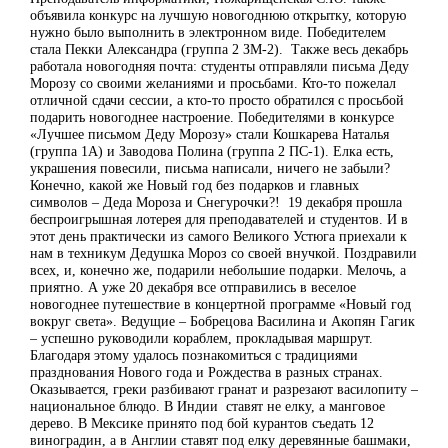
объявила конкурс на лучшую новогоднюю открытку, которую
нужно было выполнить в электронном виде. Победителем
стала Пекки Александра (группа 2 ЗМ-2). Также весь декабрь
работала новогодняя почта: студенты отправляли письма Деду
Морозу со своими желаниями и просьбами. Кто-то пожелал
отличной сдачи сессии, а кто-то просто обратился с просьбой
подарить новогоднее настроение. Победителями в конкурсе
«Лучшее письмом Деду Морозу» стали Кошкарева Наталья
(группа 1А) и Заводова Полина (группа 2 ПС-1). Елка есть,
украшения повесили, письма написали, ничего не забыли?
Конечно, какой же Новый год без подарков и главных
символов – Деда Мороза и Снегурочки?! 19 декабря прошла
беспроигрышная лотерея для преподавателей и студентов. И в
этот день практически из самого Великого Устюга приехали к
нам в техникум Дедушка Мороз со своей внучкой. Поздравили
всех, и, конечно же, подарили небольшие подарки. Мелочь, а
приятно. А уже 20 декабря все отправились в веселое
новогоднее путешествие в концертной программе «Новый год
вокруг света». Ведущие – Бобрецова Василина и Акопян Гагик
– успешно руководили кораблем, прокладывая маршрут.
Благодаря этому удалось познакомиться с традициями
празднования Нового года и Рождества в разных странах.
Оказывается, греки разбивают гранат и разрезают василопиту –
национальное блюдо. В Индии ставят не елку, а манговое
дерево. В Мексике принято под бой курантов съедать 12
виноградин, а в Англии ставят под елку деревянные башмаки,