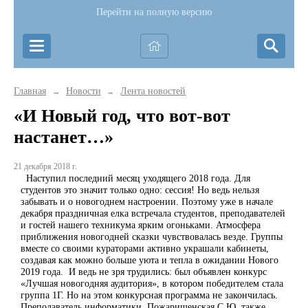
Перейти на полную версию
Главная
Новости
Лента новостей
→
→
«И Новый год, что вот-вот
настанет…»
21 декабря 2018 г.
Наступил последний месяц уходящего 2018 года. Для
студентов это значит только одно: сессия! Но ведь нельзя
забывать и о новогоднем настроении. Поэтому уже в начале
декабря праздничная елка встречала студентов, преподавателей
и гостей нашего техникума ярким огоньками. Атмосфера
приближения новогодней сказки чувствовалась везде. Группы
вместе со своими кураторами активно украшали кабинеты,
создавая как можно больше уюта и тепла в ожидании Нового
2019 года. И ведь не зря трудились: был объявлен конкурс
«Лучшая новогодняя аудитория», в котором победителем стала
группа 1Г. Но на этом конкурсная программа не закончилась.
Преподаватель информатики, Пожарищенская С.Ю. также