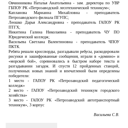
Овчинникова Наталья Анатольевна - зам. директора по УВР
ГБПОУ РК «Петрозаводский лесотехнический техникум»;
Капланова Марианна Михайловна - преподаватель
Петрозаводского филиала ПГУПС;
Леошко Дарья Александровна - преподаватель ГАПОУ РК
ПТГХ;
Никитина Галина Николаевна - преподаватель ЧУ ПО
Юридический колледж;
Васильева Светлана Валентиновна - преподаватель ЧПОУ
ПКТК.
Ребята решали кроссворды, разгадывали ребусы, раскодировали
рисунки и зашифрованные сообщения, играли в «домино» и
«морской бой», соревновались в быстром наборе текста и
разгадывании загадок. И спустя 12 пройденных станций,
полученных новых знаний и впечатлений были определены
победители:
1 место - ГАПОУ РК «Петрозаводский педагогический
колледж»
2 место - ГАПОУ «Петрозаводский техникум городского
хозяйства»
3 место - ГАПОУ РК «Петрозаводский автотранспортный
техникум», 3 корпус
Васильева С.В.