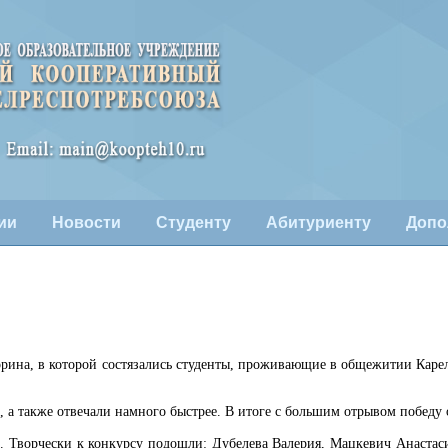
ии
Новости
Студенту
Абитуриенту
Допо
рина, в которой состязались студенты, проживающие в общежитии Каре
 а также отвечали намного быстрее. В итоге с большим отрывом победу
"
. Творчески к конкурсу подошли: Дубелева Валерия, Мацкевич Анастас