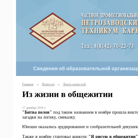
Сведения об образовательной организац
Главная
→
Новости
→
Лента новостей
Из жизни в общежитии
17 декабря 2019 г.
"Битва полов"
под таким названием в ноябре прошла викто
загадки на логику, смекалку.
Юноши оказались эрудированнее и сообразительней девушек,
Также в ноябре стартовал конкурс
"Я рисую в общежитии