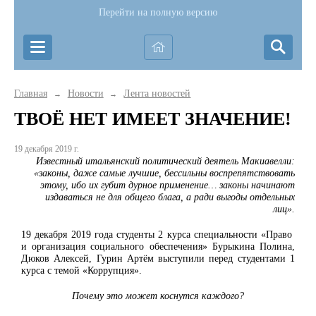
Перейти на полную версию
Главная
Новости
Лента новостей
→
→
ТВОЁ НЕТ ИМЕЕТ ЗНАЧЕНИЕ!
19 декабря 2019 г.
Известный итальянский политический деятель Макиавелли:
«законы, даже самые лучшие, бессильны воспрепятствовать
этому, ибо их губит дурное применение… законы начинают
издаваться не для общего блага, а ради выгоды отдельных
лиц».
19 декабря 2019 года студенты 2 курса специальности «Право
и организация социального обеспечения» Бурыкина Полина,
Дюков Алексей, Гурин Артём выступили перед студентами 1
курса с темой «Коррупция».
Почему это может коснутся каждого?