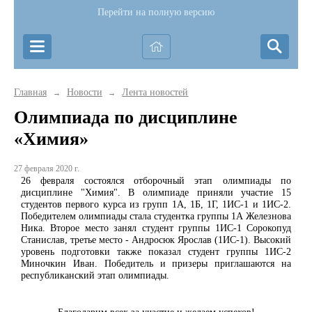
Перейти на полную версию
Главная
Новости
Лента новостей
→
→
Олимпиада по дисциплине
«Химия»
27 февраля 2020 г.
26 февраля состоялся отборочный этап олимпиады по
дисциплине "Химия". В олимпиаде приняли участие 15
студентов первого курса из групп 1А, 1Б, 1Г, 1ИС-1 и 1ИС-2.
Победителем олимпиады стала студентка группы 1А Железнова
Ника. Второе место занял студент группы 1ИС-1 Сорокопуд
Станислав, третье место - Андросюк Ярослав (1ИС-1). Высокий
уровень подготовки также показал студент группы 1ИС-2
Миночкин Иван. Победитель и призеры приглашаются на
республиканский этап олимпиады.