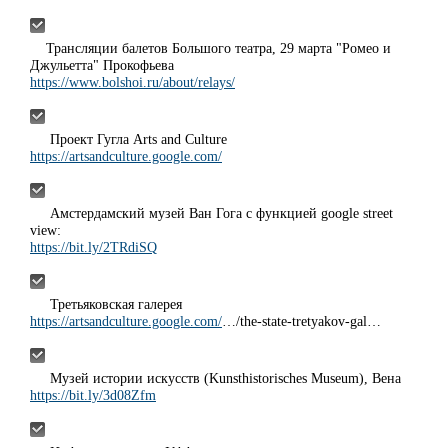
Трансляции балетов Большого театра, 29 марта "Ромео и
Джульетта" Прокофьева
https://www.bolshoi.ru/about/relays/
Проект Гугла Arts and Culture
https://artsandculture.google.com/
Амстердамский музей Ван Гога с функцией google street
view:
https://bit.ly/2TRdiSQ
Третьяковская галерея
https://artsandculture.google.com/
…/the-state-tretyakov-gal…
Музей истории искусств (Kunsthistorisches Museum), Вена
https://bit.ly/3d08Zfm