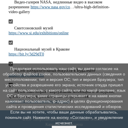
Видео-галерея NASA, недлинные видео в высоком
разрешении
https://www.nasa.gov/co
…/ultra-high-definition-
video-gallery
Смитсоновский музей
https://www.si.edu/exhibitions/online
Национальный музей в Кракове
https://bit.ly/3d29dT0
Продолжая использовать наш сайт, вы даете согласие на
Музей изобразительных искусств в Будапеште
обработку файлов cookie, пользовательских данных (сведения о
https://bit.ly/3d08L80
местоположении; тип и версия ОС; тип и версия Браузера; тип
устройства и разрешение его экрана; источник откуда пришел
на сайт пользователь; с какого сайта или по какой рекламе; язык
Музеи Нью-Йорка - виртуальные коллекции и экскурсии,
ОС и Браузера; какие страницы открывает и на какие кнопки
архивы лекций и рассказов самих художников
https://34travel.me/post/nyc-museums
"
нажимает пользователь; ip-адрес) в целях функционирования
сайта и проведения статистических исследований и обзоров.
Если вы не хотите, чтобы ваши данные обрабатывались,
покиньте сайт. Нажмите на кнопку «Согласен», и уведомление
ЧПОУ Петрозаводский кооперативный техникум
исчезнет.
Карелреспотребсоюза