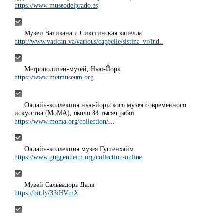
https://www.museodelprado.es
Музеи Ватикана и Сикстинская капелла
http://www.vatican.va/various/cappelle/sistina_vr/ind..
Метрополитен-музей, Нью-Йорк
https://www.metmuseum.org
Онлайн-коллекция нью-йоркского музея современного
искусства (МоМА), около 84 тысяч работ
https://www.moma.org/collection/
…
Онлайн-коллекция музея Гуггенхайм
https://www.guggenheim.org/collection-online
Музей Сальвадора Дали
https://bit.ly/33iHVmX