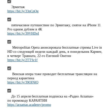
Эрмитаж
https://bit.ly/33nCpQg
пятичасовое путешествие по Эрмитажу, снятое на iPhone 11
Pro одним дублем в 4К
https://bit.ly/39VHDoI
Metropolitan Opera анонсировала бесплатные стримы Live in
HD со следующей недели каждый день, в понедельник Кармен,
в четверг Травиата, 22-го Евгений Онегин
https://bit.ly/2TTSr1f
Венская опера тоже проводит бесплатные трансляции на
период карантина
https://bit.ly/39OINlQ
До 15 апреля бесплатная подписка на «Радио Arzamas»
по промокоду КАРАНТИН
https://arzamas.academy/promo