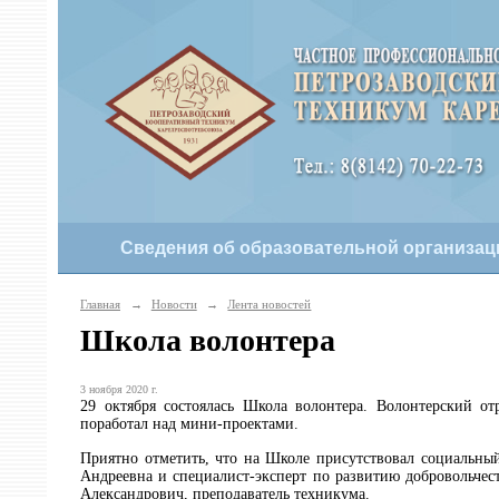
Сведения об образовательной организац
Главная
→
Новости
→
Лента новостей
Школа волонтера
3 ноября 2020 г.
29 октября состоялась Школа волонтера. Волонтерский от
поработал над мини-проектами.
Приятно отметить, что на Школе присутствовал социальны
Андреевна и специалист-эксперт по развитию добровольче
Александрович, преподаватель техникума.