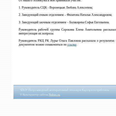
От нашего техникума в нем принимали участие:
1. Руководитель СЦК - Воронецкая Любовь Алексеевна;
2. Заведующий очным отделением – Филатова Наталья Александровна;
3. Заведующий заочным отделением – Балакирева Софья Евгеньевна.
Руководитель рабочей группы Сорокина Елена Анатольевна рассказал
интересующие их вопросы.
Руководитель РКЦ РК Лурье Ольга Павловна рассказала о результатах 
документом можно ознакомиться по
ссылке
.
ЧПОУ Петрозаводский кооперативный техникум Карелреспотребсоюза
© Конструктор сайтов
Nubex.ru