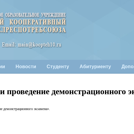
ии
Новости
Студенту
Абитуриенту
Допо
 и проведение демонстрационного э
ние демонстрационного экзамена»
.