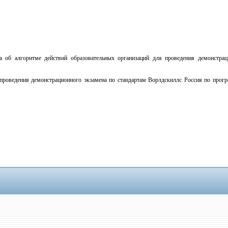
а об алгоритме действий образовательных организаций для проведения демонстраци
проведения демонстрационного экзамена по стандартам Ворлдскиллс Россия по прог