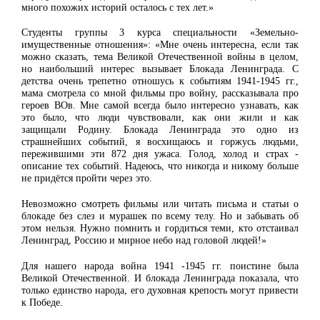
много похожих историй осталось с тех лет.»
Студенты группы 3 курса специальности «Земельно-
имущественные отношения»: «Мне очень интересна, если так
можно сказать, тема Великой Отечественной войны в целом,
но наибольший интерес вызывает Блокада Ленинграда. С
детства очень трепетно отношусь к событиям 1941-1945 гг.,
мама смотрела со мной фильмы про войну, рассказывала про
героев ВОв. Мне самой всегда было интересно узнавать, как
это было, что люди чувствовали, как они жили и как
защищали Родину. Блокада Ленинграда это одно из
страшнейших событий, я восхищаюсь и горжусь людьми,
пережившими эти 872 дня ужаса. Голод, холод и страх -
описание тех событий. Надеюсь, что никогда и никому больше
не придётся пройти через это.
Невозможно смотреть фильмы или читать письма и статьи о
блокаде без слез и мурашек по всему телу. Но и забывать об
этом нельзя. Нужно помнить и гордиться теми, кто отстаивал
Ленинград, Россию и мирное небо над головой людей!»
Для нашего народа война 1941 -1945 гг. поистине была
Великой Отечественной. И блокада Ленинграда показала, что
только единство народа, его духовная крепость могут привести
к Победе.