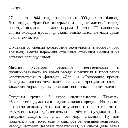
Плачут...
27 января 1944 года завершилась 900-дневная блокада
Ленинграда. Враг был повержен, а подвиг жителей города
навсегда остался в памяти народа. В честь 77-годовщины
снятия блокады прошли дистанционные классные часы среди
групп техникума.
Студенты со своими кураторами окунулись в атмосферу того
времени, вместе пережили страшные страницы Войны и не
остались равнодушными.
Многие кураторы отметили трогательность и
проникновенность во время беседы с ребятами и просмотров
короткометражных фильмов «Дар» и «Сокровище времен
блокады», многих тема классного часа затронула до слез, а
также некоторые группы оставили свои отзывы и впечатления.
Студенты группы 2 курса специальности «Туризм»:
«Заставляет задуматься о подвигах наших предков. Интересно,
как люди используют погодные условия и просто то, что их
окружает, когда действительно в чём-то нуждаются. Не
замёрзни Ладога, не знали бы люди спасения. Ну или
придумали бы что-то ещё, и спаслось бы меньшее количество
народу. История девочки трогательная, на самом деле очень