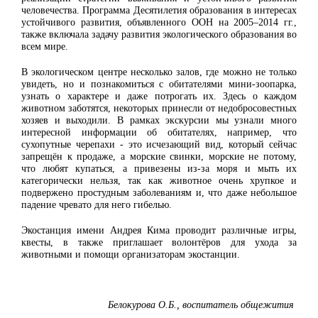
человечества. Программа Десятилетия образования в интересах
устойчивого развития, объявленного ООН на 2005–2014 гг.,
также включала задачу развития экологического образования во
всем мире.
В экологическом центре несколько залов, где можно не только
увидеть, но и познакомиться с обитателями мини-зоопарка,
узнать о характере и даже потрогать их. Здесь о каждом
животном заботятся, некоторых принесли от недобросовестных
хозяев и выходили. В рамках экскурсии мы узнали много
интересной информации об обитателях, например, что
сухопутные черепахи - это исчезающий вид, который сейчас
запрещён к продаже, а морские свинки, морские не потому,
что любят купаться, а привезены из-за моря и мыть их
категорически нельзя, так как животное очень хрупкое и
подвержено простудным заболеваниям и, что даже небольшое
падение чревато для него гибелью.
Экостанция имени Андрея Кима проводит различные игры,
квесты, в также приглашает волонтёров для ухода за
животными и помощи организаторам экостанции.
Белокурова О.Б., воспитатель общежития