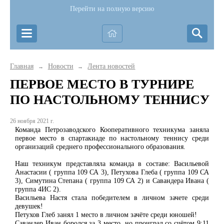
Перейти на полную версию
Главная
Новости
Лента новостей
→
→
ПЕРВОЕ МЕСТО В ТУРНИРЕ
ПО НАСТОЛЬНОМУ ТЕННИСУ
26 ноября 2021 г.
Команда Петрозаводского Кооперативного техникума заняла
первое место в спартакиаде по настольному теннису среди
организаций среднего профессионального образования.
Наш техникум представляла команда в составе: Васильевой
Анастасии ( группа 109 СА 3), Петухова Глеба ( группа 109 СА
3), Симутина Степана ( группа 109 СА 2) и Савандера Ивана (
группа 4ИС 2).
Васильева Настя стала победителем в личном зачете среди
девушек!
Петухов Глеб занял 1 место в личном зачёте среди юношей!
Савандер Иван боролся за 3 место, но проиграл со счётом 9:11