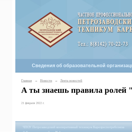
Сведения об образовательной организац
Главная
→
Новости
→
Лента новостей
А ты знаешь правила ролей 
21 февраля 2022 г.
ЧПОУ Петрозаводский кооперативный техникум Карелреспотребсоюза