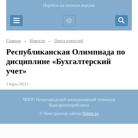
Перейти на полную версию
Главная
Новости
Лента новостей
→
→
Республиканская Олимпиада по
дисциплине «Бухгалтерский
учет»
3 марта 2022 г.
ЧПОУ Петрозаводский кооперативный техникум
Карелреспотребсоюза
© Конструктор сайтов
Nubex.ru