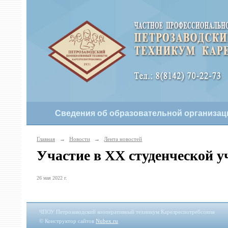
Сведения об образовательной организац
Главная
→
Новости
→
Лента новостей
Участие в XX студенческой у
26 мая 2022 г.
ЧПОУ Петрозаводский кооперативный техникум Карелреспотребсоюза
© Конструктор сайтов
Nubex.ru