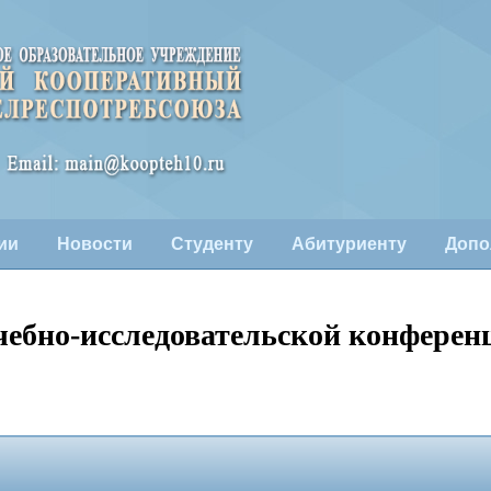
ии
Новости
Студенту
Абитуриенту
Допо
чебно-исследовательской конференц