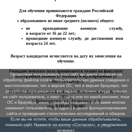
Для обучения принимаются граждане Российской
Федерации
с образованием не ниже среднего (полного) общего:
не проходившие военную службу,
в возрасте от 16 до 22 лет;
прошедшие военную службу, до достижения ими
возраста 24 лет.
Возраст кандидатов исчисляется на дату их зачисления на
обучение.
Граждане женского пола принимаются только на факультет
Продолжая использовать наш сайт, вы даете согласие на
иностранных языков (г. Москва) и юриспруденция (г.
обработку файлов cookie, пользовательских данных (сведения о
Санкт-Петербург).
местоположении; тип и версия ОС; тип и версия Браузера; тип
устройства и разрешение его экрана; источник откуда пришел
Подробную информацию о поступлении можно получить по
адресу
:
на сайт пользователь; с какого сайта или по какой рекламе; язык
г. Петрозаводск, ул. Андропова, д. 5
ОС и Браузера; какие страницы открывает и на какие кнопки
тел. 8 (8142) 738-682
нажимает пользователь; ip-адрес) в целях функционирования
сайта и проведения статистических исследований и обзоров.
Если вы не хотите, чтобы ваши данные обрабатывались,
покиньте сайт. Нажмите на кнопку «Согласен», и уведомление
ЧПОУ Петрозаводский кооперативный техникум
исчезнет.