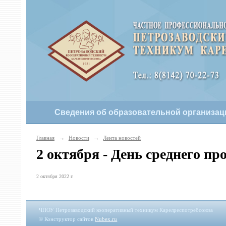
Сведения об образовательной организац
Главная
→
Новости
→
Лента новостей
2 октября - День среднего пр
2 октября 2022 г.
ЧПОУ Петрозаводский кооперативный техникум Карелреспотребсоюза
© Конструктор сайтов
Nubex.ru