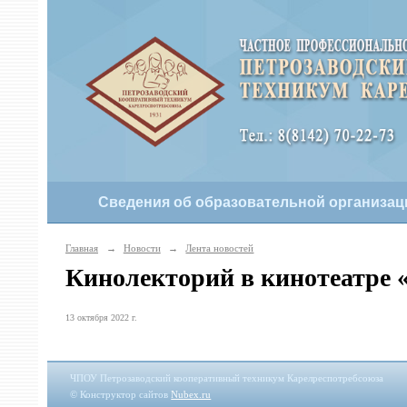
Сведения об образовательной организац
Главная
→
Новости
→
Лента новостей
Кинолекторий в кинотеатре 
13 октября 2022 г.
ЧПОУ Петрозаводский кооперативный техникум Карелреспотребсоюза
© Конструктор сайтов
Nubex.ru