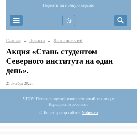
Перейти на полную версию
Главная
Новости
Лента новостей
→
→
Акция «Стань студентом
Северного института на один
день».
21 октября 2022 г.
ЧПОУ Петрозаводский кооперативный техникум
Карелреспотребсоюза
© Конструктор сайтов
Nubex.ru