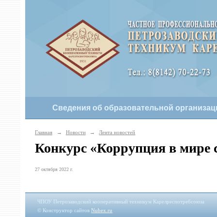
Сведения об образовательной организац
Главная
→
Новости
→
Лента новостей
Конкурс «Коррупция в мире 
27 октября 2022 г.
ЧПОУ Петрозаводский кооперативный техникум Карелреспотребсоюза
© Конструктор сайтов
Nubex.ru