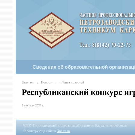
Сведения об образовательной организац
Главная
→
Новости
→
Лента новостей
Республиканский конкурс иг
8 февраля 2023 г.
ЧПОУ Петрозаводский кооперативный техникум Карелреспотребсоюза
© Конструктор сайтов
Nubex.ru