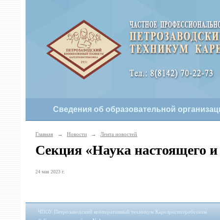
Сведения об образовательной организац
Главная
→
Новости
→
Лента новостей
Секция «Наука настоящего и
24 мая 2023 г.
ЧПОУ Петрозаводский кооперативный техникум Карелреспотребсоюза