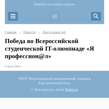
Перейти на полную версию
Главная
Новости
Лента новостей
→
→
Победа во Всероссийской
студенческой IT-олимпиаде «Я
профессион@л»
6 июля 2023 г.
ЧПОУ Петрозаводский кооперативный техникум
Карелреспотребсоюза
© Конструктор сайтов
Nubex.ru