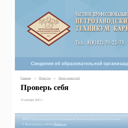
Сведения об образовательной организац
Главная
→
Новости
→
Лента новостей
Проверь себя
10 октября 2023 г.
ЧПОУ Петрозаводский кооперативный техникум Карелреспотребсоюза
© Конструктор сайтов
Nubex.ru