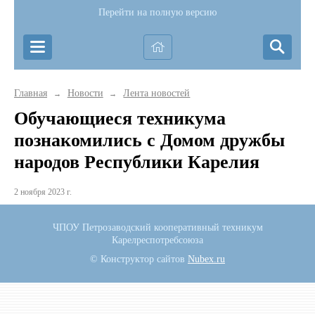
Перейти на полную версию
Главная
Новости
Лента новостей
→
→
Обучающиеся техникума
познакомились с Домом дружбы
народов Республики Карелия
2 ноября 2023 г.
ЧПОУ Петрозаводский кооперативный техникум
Карелреспотребсоюза
© Конструктор сайтов
Nubex.ru