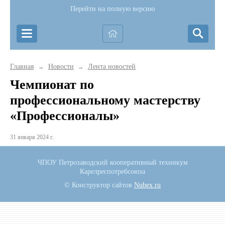
Перейти на полную версию
Главная
Новости
Лента новостей
→
→
Чемпионат по
профессиональному мастерству
«Профессионалы»
31 января 2024 г.
ЧПОУ Петрозаводский кооперативный техникум
Карелреспотребсоюза
© Конструктор сайтов
Nubex.ru