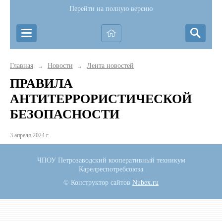
Перейти на полную версию
Главная
Новости
Лента новостей
→
→
ПРАВИЛА
АНТИТЕРРОРИСТИЧЕСКОЙ
БЕЗОПАСНОСТИ
3 апреля 2024 г.
ЧПОУ Петрозаводский кооперативный техникум
Карелреспотребсоюза
© Конструктор сайтов
Nubex.ru