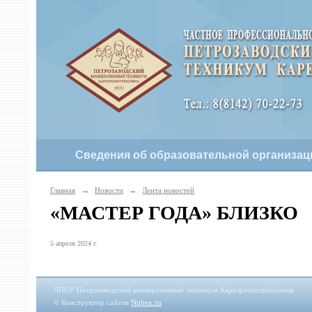
Сведения об образовательной организац
Главная
→
Новости
→
Лента новостей
«МАСТЕР ГОДА» БЛИЗКО
5 апреля 2024 г.
ЧПОУ Петрозаводский кооперативный техникум Карелреспотребсоюза
© Конструктор сайтов
Nubex.ru