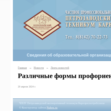
Сведения об образовательной организац
Главная
→
Новости
→
Лента новостей
Различные формы профорие
20 апреля 2024 г.
ЧПОУ Петрозаводский кооперативный техникум Карелреспотребсоюза
© Конструктор сайтов
Nubex.ru