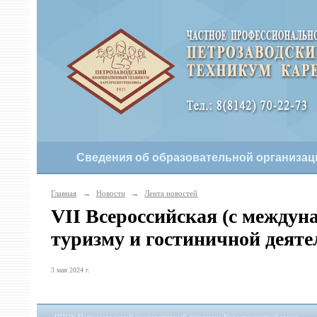
Сведения об образовательной организац
Главная
→
Новости
→
Лента новостей
VII Всероссийская (с междун
туризму и гостиничной деяте
3 мая 2024 г.
ЧПОУ Петрозаводский кооперативный техникум Карелреспотребсоюза