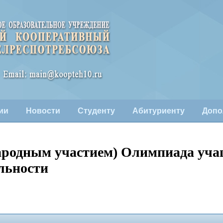
ии
Новости
Студенту
Абитуриенту
Допо
ародным участием) Олимпиада учащи
льности