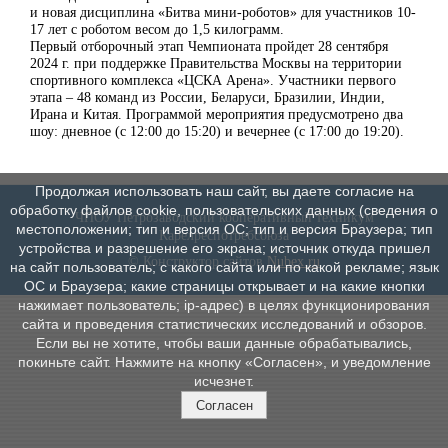
и новая дисциплина «Битва мини-роботов» для участников 10-
17 лет с роботом весом до 1,5 килограмм.
Первый отборочный этап Чемпионата пройдет 28 сентября
2024 г. при поддержке Правительства Москвы на территории
спортивного комплекса «ЦСКА Арена». Участники первого
этапа – 48 команд из России, Беларуси, Бразилии, Индии,
Ирана и Китая. Программой мероприятия предусмотрено два
шоу: дневное (с 12:00 до 15:20) и вечернее (с 17:00 до 19:20).
Продолжая использовать наш сайт, вы даете согласие на
обработку файлов cookie, пользовательских данных (сведения о
ЧПОУ Петрозаводский кооперативный техникум
местоположении; тип и версия ОС; тип и версия Браузера; тип
Карелреспотребсоюза
устройства и разрешение его экрана; источник откуда пришел
© Конструктор сайтов
Nubex.ru
на сайт пользователь; с какого сайта или по какой рекламе; язык
ОС и Браузера; какие страницы открывает и на какие кнопки
нажимает пользователь; ip-адрес) в целях функционирования
сайта и проведения статистических исследований и обзоров.
Если вы не хотите, чтобы ваши данные обрабатывались,
покиньте сайт. Нажмите на кнопку «Согласен», и уведомление
исчезнет.
Согласен