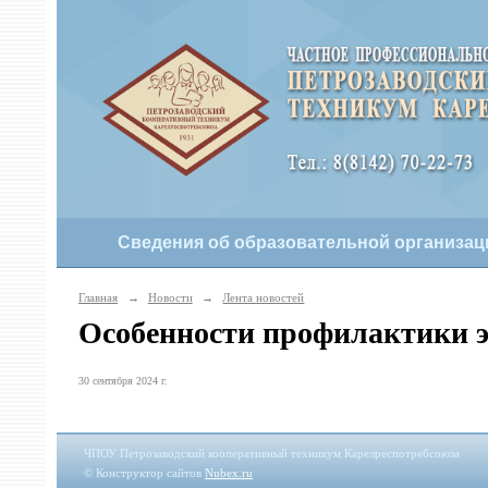
Сведения об образовательной организац
Главная
→
Новости
→
Лента новостей
Особенности профилактики э
30 сентября 2024 г.
ЧПОУ Петрозаводский кооперативный техникум Карелреспотребсоюза
© Конструктор сайтов
Nubex.ru