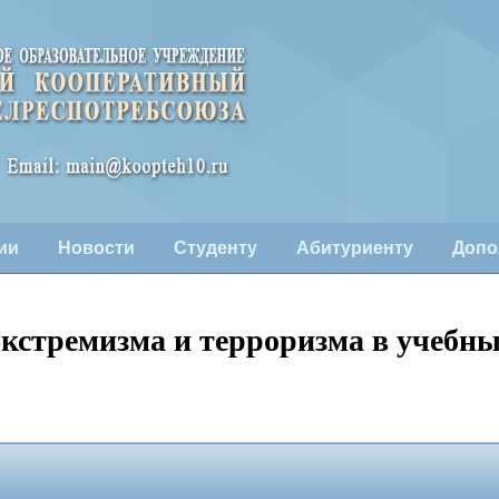
ии
Новости
Студенту
Абитуриенту
Допо
кстремизма и терроризма в учебны