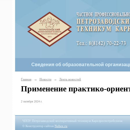
Сведения об образовательной организац
Главная
→
Новости
→
Лента новостей
Применение практико-ориен
2 октября 2024 г.
ЧПОУ Петрозаводский кооперативный техникум Карелреспотребсоюза
© Конструктор сайтов
Nubex.ru