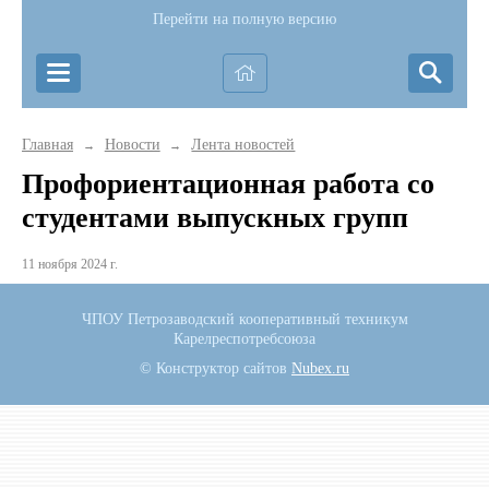
Перейти на полную версию
Главная
Новости
Лента новостей
→
→
Профориентационная работа со
студентами выпускных групп
11 ноября 2024 г.
ЧПОУ Петрозаводский кооперативный техникум
Карелреспотребсоюза
© Конструктор сайтов
Nubex.ru