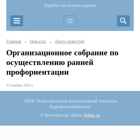
Перейти на полную версию
Главная
Новости
Лента новостей
→
→
Организационное собрание по
осуществлению ранней
профориентации
11 ноября 2024 г.
ЧПОУ Петрозаводский кооперативный техникум
Карелреспотребсоюза
© Конструктор сайтов
Nubex.ru