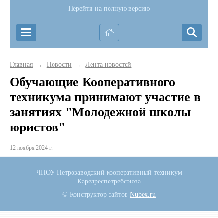
Перейти на полную версию
Главная
Новости
Лента новостей
→
→
Обучающие Кооперативного
техникума принимают участие в
занятиях "Молодежной школы
юристов"
12 ноября 2024 г.
ЧПОУ Петрозаводский кооперативный техникум
Карелреспотребсоюза
© Конструктор сайтов
Nubex.ru