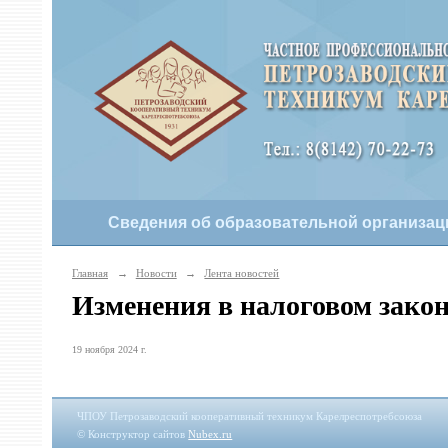
Сведения об образовательной организац
Главная
→
Новости
→
Лента новостей
Изменения в налоговом закон
19 ноября 2024 г.
ЧПОУ Петрозаводский кооперативный техникум Карелреспотребсоюза
© Конструктор сайтов
Nubex.ru