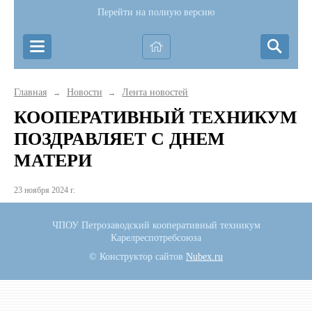
Перейти на полную версию
Главная
Новости
Лента новостей
→
→
КООПЕРАТИВНЫЙ ТЕХНИКУМ
ПОЗДРАВЛЯЕТ С ДНЕМ
МАТЕРИ
23 ноября 2024 г.
ЧПОУ Петрозаводский кооперативный техникум
Карелреспотребсоюза
© Конструктор сайтов
Nubex.ru