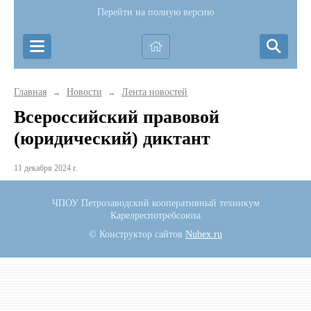
Перейти на полную версию
Главная
Новости
Лента новостей
→
→
Всероссийский правовой
(юридический) диктант
11 декабря 2024 г.
ЧПОУ Петрозаводский кооперативный техникум
Карелреспотребсоюза
© Конструктор сайтов
Nubex.ru