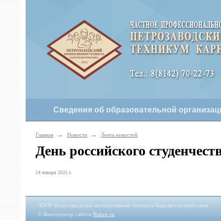
Сведения об образовательной организац
Главная
→
Новости
→
Лента новостей
День российского студенчест
24 января 2025 г.
ЧПОУ Петрозаводский кооперативный техникум Карелреспотребсоюза
© Конструктор сайтов
Nubex.ru