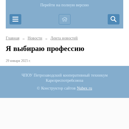
Перейти на полную версию
Главная
Новости
Лента новостей
→
→
Я выбираю профессию
29 января 2025 г.
ЧПОУ Петрозаводский кооперативный техникум
Карелреспотребсоюза
© Конструктор сайтов
Nubex.ru