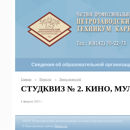
Сведения об образовательной организац
Главная
→
Новости
→
Лента новостей
СТУДКВИЗ № 2. КИНО, 
8 февраля 2025 г.
ЧПОУ Петрозаводский кооперативный техникум Карелреспотребсоюза
© Конструктор сайтов
Nubex.ru