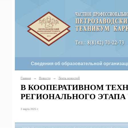
Сведения об образовательной организац
Главная
→
Новости
→
Лента новостей
В КООПЕРАТИВНОМ ТЕХ
РЕГИОНАЛЬНОГО ЭТАПА
3 марта 2025 г.
ЧПОУ Петрозаводский кооперативный техникум Карелреспотребсоюза