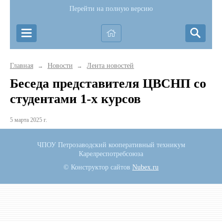
Перейти на полную версию
Главная
Новости
Лента новостей
→
→
Беседа представителя ЦВСНП со
студентами 1-х курсов
5 марта 2025 г.
ЧПОУ Петрозаводский кооперативный техникум
Карелреспотребсоюза
© Конструктор сайтов
Nubex.ru