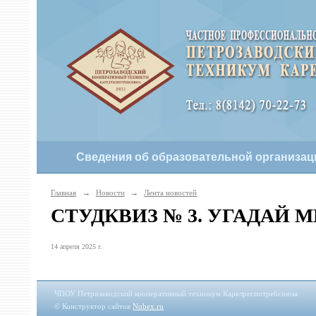
Сведения об образовательной организац
Главная
→
Новости
→
Лента новостей
СТУДКВИЗ № 3. УГАДАЙ
14 апреля 2025 г.
ЧПОУ Петрозаводский кооперативный техникум Карелреспотребсоюза
© Конструктор сайтов
Nubex.ru